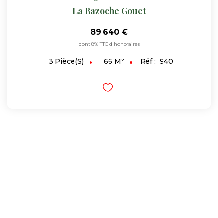
La Bazoche Gouet
89 640 €
dont 8% TTC d'honoraires
66
M²
Réf :
940
3
Pièce(s)