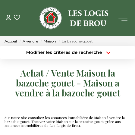
VENTE
Accueil
A vendre
Maison
La bazoche gouet
LOCATION
Modifier les critères de recherche
Type de transaction
Localisation
Acheter
Localisation
GESTION
Achat / Vente Maison la
Type de bien
Surface min
Sélectionnez...
bazoche gouet - Maison a
ESTIMATION
vendre à la bazoche gouet
Budget max
Plus de critères
NOTRE AGENCE
Créer une alerte
Qui Sommes Nous
Sur notre site consultez les annonces immobilière de Maison à vendre la
bazoche gouet. Trouvez votre Maison sur la bazoche gouet grâce aux
annonces immobilières de Les Logis de Brou.
Notre Équipe