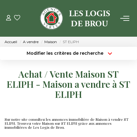
VENTE
Accueil
A vendre
Maison
ST ELIPH
LOCATION
Modifier les critères de recherche
Type de transaction
Localisation
Acheter
Localisation
GESTION
Achat / Vente Maison ST
Type de bien
Surface min
Sélectionnez...
ELIPH - Maison a vendre à ST
ESTIMATION
ELIPH
Budget max
Plus de critères
NOTRE AGENCE
Créer une alerte
Qui Sommes Nous
Sur notre site consultez les annonces immobilière de Maison à vendre ST
ELIPH. Trouvez votre Maison sur ST ELIPH grâce aux annonces
immobilières de Les Logis de Brou.
Notre Équipe