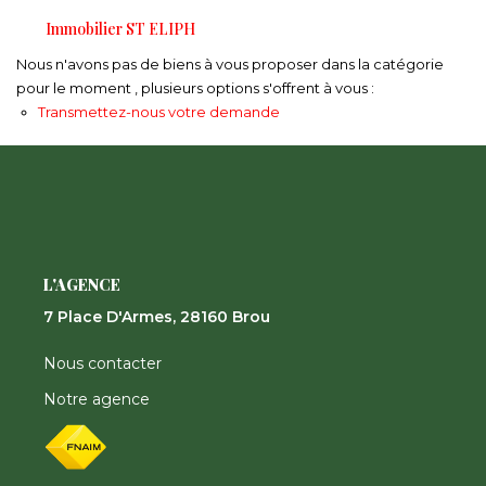
Nos Actualités
Immobilier ST ELIPH
Nous n'avons pas de biens à vous proposer dans la catégorie
CONTACT
pour le moment , plusieurs options s'offrent à vous :
Transmettez-nous votre demande
FNAIM
L'AGENCE
7 Place D'Armes, 28160 Brou
Nous contacter
Notre agence