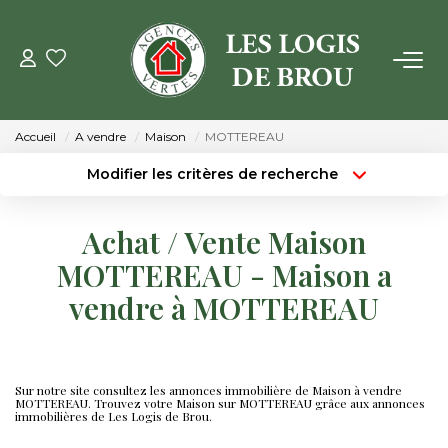
VENTE
Accueil
A vendre
Maison
MOTTEREAU
LOCATION
Modifier les critères de recherche
Localisation
Type de transaction
Surface min
GESTION
Achat / Vente Maison
Type de bien
MOTTEREAU - Maison a
Budget max
Plus de critères
ESTIMATION
vendre à MOTTEREAU
Créer une alerte
NOTRE AGENCE
Qui Sommes Nous
Sur notre site consultez les annonces immobilière de Maison à vendre
MOTTEREAU. Trouvez votre Maison sur MOTTEREAU grâce aux annonces
Notre Équipe
immobilières de Les Logis de Brou.
Nos Actualités