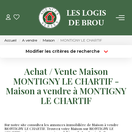
VENTE
Accueil
A vendre
Maison
MONTIGNY LE CHARTIF
LOCATION
Modifier les critères de recherche
Type de transaction
Localisation
Acheter
Localisation
GESTION
Achat / Vente Maison
Type de bien
Surface min
Sélectionnez...
MONTIGNY LE CHARTIF -
ESTIMATION
Maison a vendre à MONTIGNY
Budget max
Plus de critères
LE CHARTIF
NOTRE AGENCE
Créer une alerte
Qui Sommes Nous
Notre Équipe
Sur notre site consultez les annonces immobilière de Maison à vendre
MONTIGNY LE CHARTIF. Trouvez votre Maison sur MONTIGNY LE