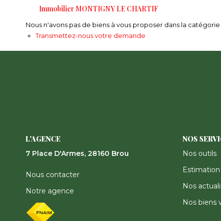
Immobilier MONTIGNY LE CHARTIF
Nous n'avons pas de biens à vous proposer dans la catégorie p
Transmettez-nous votre demande
L'AGENCE
NOS SERV
7 Place D'Armes, 28160 Brou
Nos outils
Estimation
Nous contacter
Nos actuali
Notre agence
Nos biens 