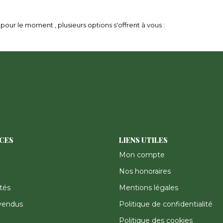
our le moment , plusieurs options s'offrent à vous :
ICES
LIENS UTILES
Mon compte
Nos honoraires
tés
Mentions légales
vendus
Politique de confidentialité
Politique des cookies