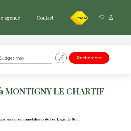
FNAIM
re agence
Contact
Budget max
r à MONTIGNY LE CHARTIF
ux annonces immobilières de Les Logis de Brou.