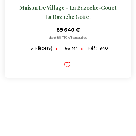
Maison De Village - La Bazoche-Gouet
La Bazoche Gouet
89 640 €
dont 8% TTC d'honoraires
66
M²
Réf :
940
3
Pièce(s)