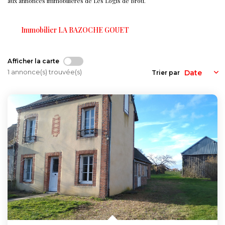
aux annonces immobilières de Les Logis de Brou.
Nos Actualités
Immobilier LA BAZOCHE GOUET
CONTACT
Afficher la carte
FNAIM
1 annonce(s) trouvée(s)
Trier par