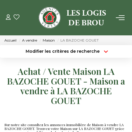
VENTE
Accueil
A vendre
Maison
LA BAZOCHE GOUET
LOCATION
Modifier les critères de recherche
Type de transaction
Localisation
Acheter
Localisation
GESTION
Achat / Vente Maison LA
Type de bien
Surface min
Sélectionnez...
BAZOCHE GOUET - Maison a
ESTIMATION
vendre à LA BAZOCHE
Budget max
Plus de critères
GOUET
NOTRE AGENCE
Créer une alerte
Qui Sommes Nous
Notre Équipe
Sur notre site consultez les annonces immobilière de Maison à vendre LA
BAZOCHE GOUET. Trouvez votre Maison sur LA BAZOCHE GOUET grâce