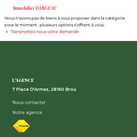
Nos Actualités
Immobilier DANGEAU
Nous n'avons pas de biens à vous proposer dans la catégorie
CONTACT
pour le moment , plusieurs options s'offrent à vous :
Transmettez-nous votre demande
FNAIM
L'AGENCE
7 Place D'Armes, 28160 Brou
Nous contacter
Notre agence