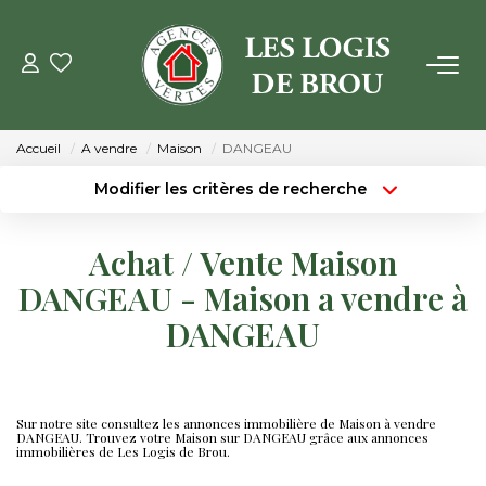
VENTE
Accueil
A vendre
Maison
DANGEAU
LOCATION
Modifier les critères de recherche
Type de transaction
Localisation
Acheter
Localisation
GESTION
Achat / Vente Maison
Type de bien
Surface min
Sélectionnez...
DANGEAU - Maison a vendre à
ESTIMATION
DANGEAU
Budget max
Plus de critères
NOTRE AGENCE
Créer une alerte
Qui Sommes Nous
Sur notre site consultez les annonces immobilière de Maison à vendre
DANGEAU. Trouvez votre Maison sur DANGEAU grâce aux annonces
immobilières de Les Logis de Brou.
Notre Équipe