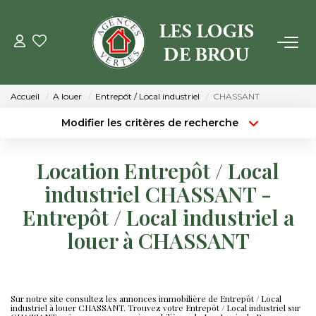
VENTE
Accueil
A louer
Entrepôt / Local industriel
CHASSANT
LOCATION
Modifier les critères de recherche
Type de transaction
Localisation
Acheter
Localisation
GESTION
Location Entrepôt / Local
Type de bien
Surface min
Sélectionnez...
industriel CHASSANT -
ESTIMATION
Entrepôt / Local industriel a
Budget max
Plus de critères
louer à CHASSANT
NOTRE AGENCE
Créer une alerte
Qui Sommes Nous
Notre Équipe
Sur notre site consultez les annonces immobilière de Entrepôt / Local
industriel à louer CHASSANT. Trouvez votre Entrepôt / Local industriel sur