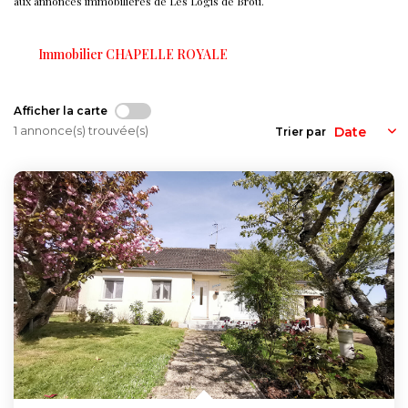
aux annonces immobilières de Les Logis de Brou.
Nos Actualités
Immobilier CHAPELLE ROYALE
CONTACT
Afficher la carte
FNAIM
1 annonce(s) trouvée(s)
Trier par