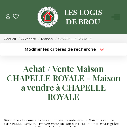
VENTE
Accueil
A vendre
Maison
CHAPELLE ROYALE
LOCATION
Modifier les critères de recherche
Type de transaction
Localisation
Acheter
Localisation
GESTION
Achat / Vente Maison
Type de bien
Surface min
Sélectionnez...
CHAPELLE ROYALE - Maison
ESTIMATION
a vendre à CHAPELLE
Budget max
Plus de critères
ROYALE
NOTRE AGENCE
Créer une alerte
Qui Sommes Nous
Notre Équipe
Sur notre site consultez les annonces immobilière de Maison à vendre
CHAPELLE ROYALE. Trouvez votre Maison sur CHAPELLE ROYALE grâce