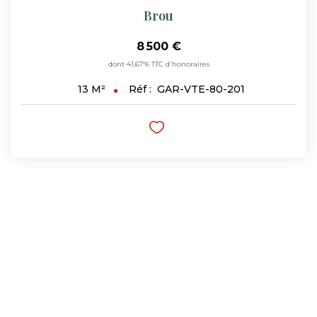
Brou
8 500 €
dont 41,67% TTC d'honoraires
Réf :
GAR-VTE-80-201
13
M²