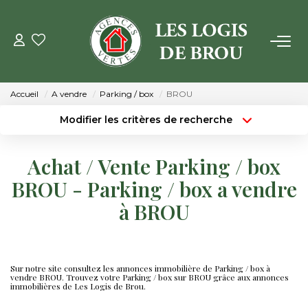
VENTE
Accueil
A vendre
Parking / box
BROU
LOCATION
Modifier les critères de recherche
Localisation
Type de transaction
Surface min
GESTION
Achat / Vente Parking / box
Type de bien
BROU - Parking / box a vendre
Budget max
Plus de critères
ESTIMATION
à BROU
Créer une alerte
NOTRE AGENCE
Qui Sommes Nous
Sur notre site consultez les annonces immobilière de Parking / box à
vendre BROU. Trouvez votre Parking / box sur BROU grâce aux annonces
Notre Équipe
immobilières de Les Logis de Brou.
Nos Actualités