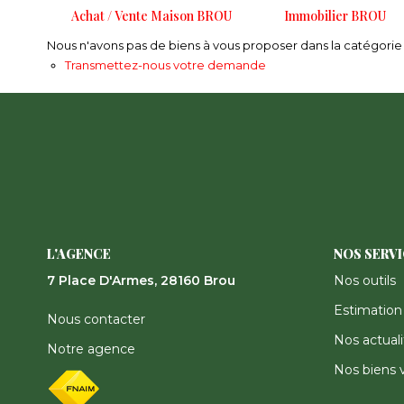
Achat / Vente Maison BROU
Immobilier BROU
Nous n'avons pas de biens à vous proposer dans la catégorie p
Transmettez-nous votre demande
L'AGENCE
NOS SERV
7 Place D'Armes, 28160 Brou
Nos outils
Estimation
Nous contacter
Nos actuali
Notre agence
Nos biens 