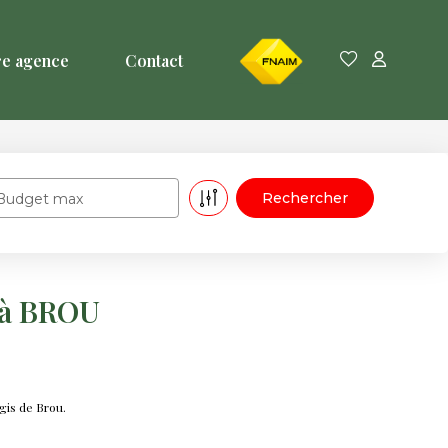
FNAIM
re agence
Contact
Budget max
 à BROU
gis de Brou.