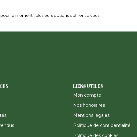
our le moment , plusieurs options s'offrent à vous :
ICES
LIENS UTILES
Mon compte
Nos honoraires
tés
Mentions légales
vendus
Politique de confidentialité
Politique des cookies