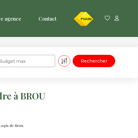
FNAIM
re agence
Contact
Budget max
ndre à BROU
Logis de Brou.