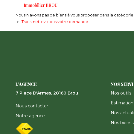
Immobilier BROU
Nous n'avons pas de biens à vous proposer dans la catégorie p
Transmettez-nous votre demande
L'AGENCE
NOS SERV
7 Place D'Armes, 28160 Brou
Nos outils
Estimation
Nous contacter
Nos actuali
Notre agence
Nos biens 