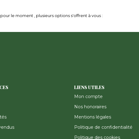
our le moment , plusieurs options s'offrent à vous :
ICES
LIENS UTILES
Mon compte
Nos honoraires
tés
Mentions légales
vendus
Politique de confidentialité
Politique des cookies