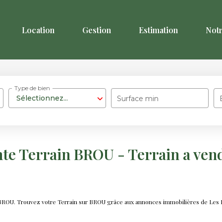
Location
Gestion
Estimation
Not
Type de bien
Sélectionnez...
Surface min
nte Terrain BROU - Terrain a ve
e BROU. Trouvez votre Terrain sur BROU grâce aux annonces immobilières de Les 