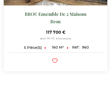
BROU Ensemble De 2 Maisons
Brou
117 700 €
dont 7% TTC d'honoraires
160
M²
Réf :
960
5
Pièce(s)