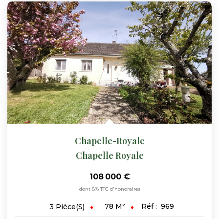
Nos Actualités
CONTACT
FNAIM
Chapelle-Royale
Chapelle Royale
108 000 €
dont 8% TTC d'honoraires
78
M²
Réf :
969
3
Pièce(s)