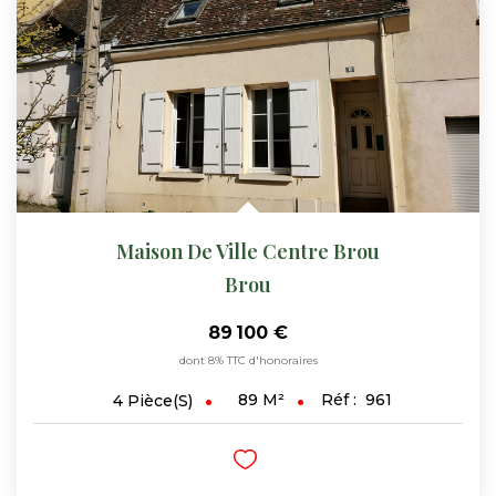
Maison De Ville Centre Brou
Brou
89 100 €
dont 8% TTC d'honoraires
89
M²
Réf :
961
4
Pièce(s)