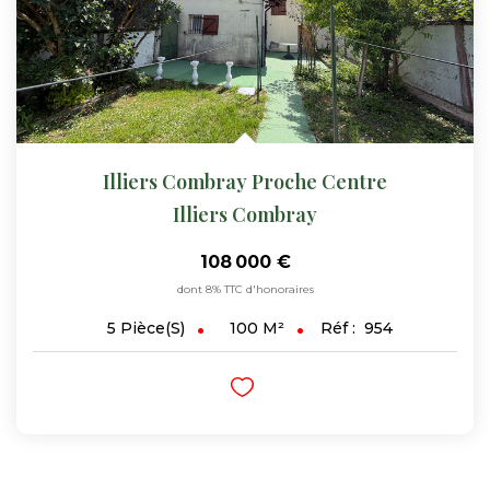
Illiers Combray Proche Centre
Illiers Combray
108 000 €
dont 8% TTC d'honoraires
100
M²
Réf :
954
5
Pièce(s)