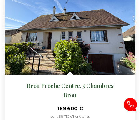
Brou Proche Centre, 5 Chambres
Brou
169 600 €
dont 6% TTC d'honoraires
135
M²
Réf :
949
6
Pièce(s)