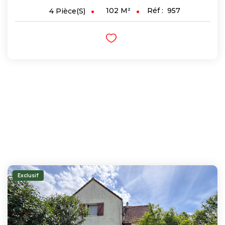
102
M²
Réf :
957
4
Pièce(s)
Exclusif