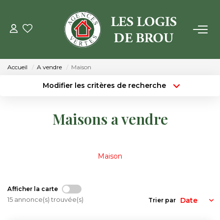
VENTE
Accueil
A vendre
Maison
LOCATION
Modifier les critères de recherche
Type de transaction
Localisation
Acheter
Localisation
GESTION
Maisons a vendre
Type de bien
Surface min
Sélectionnez...
ESTIMATION
Budget max
Plus de critères
Maison
NOTRE AGENCE
Créer une alerte
Afficher la carte
Qui Sommes Nous
15 annonce(s) trouvée(s)
Trier par
Notre Équipe