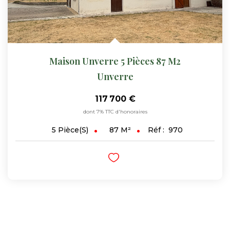
Maison Unverre 5 Pièces 87 M2
Unverre
117 700 €
dont 7% TTC d'honoraires
87
M²
Réf :
970
5
Pièce(s)