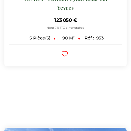
Yevres
123 050 €
dont 7% TTC d'honoraires
90
M²
Réf :
953
5
Pièce(s)