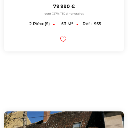
79 990 €
dont 7,37% TTC d'honoraires
53
M²
Réf :
955
2
Pièce(s)