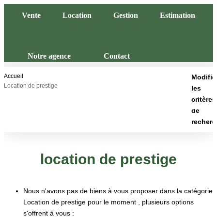
Vente
Location
Gestion
Estimation
FNAIM
Notre agence
Contact
VENTE
Accueil
Modifie
Location de prestige
les
critères
LOCATION
de
recherc
GESTION
Type de transaction
Localisation
Type de bien
Surface min
location de prestige
ESTIMATION
Budget max
NOTRE AGENCE
Nous n'avons pas de biens à vous proposer dans la catégorie
Location de prestige pour le moment , plusieurs options
Plus de critères
Qui Sommes Nous
s'offrent à vous :