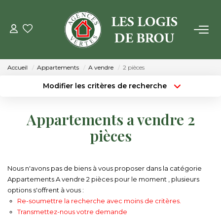
VENTE
Accueil
Appartements
A vendre
2 pièces
LOCATION
Modifier les critères de recherche
Type de transaction
Localisation
Acheter
Localisation
GESTION
Appartements a vendre 2
Type de bien
Surface min
Sélectionnez...
pièces
ESTIMATION
Budget max
Plus de critères
NOTRE AGENCE
Nous n'avons pas de biens à vous proposer dans la catégorie
Créer une alerte
Appartements A vendre 2 pièces pour le moment , plusieurs
options s'offrent à vous :
Qui Sommes Nous
Re-soumettre la recherche avec moins de critères.
Notre Équipe
Transmettez-nous votre demande