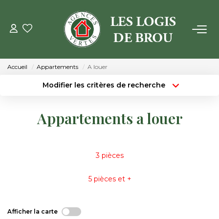
VENTE
Accueil
Appartements
A louer
LOCATION
Modifier les critères de recherche
Type de transaction
Localisation
Acheter
Localisation
GESTION
Appartements a louer
Type de bien
Surface min
Sélectionnez...
ESTIMATION
Budget max
Plus de critères
3 pièces
NOTRE AGENCE
Créer une alerte
5 pièces et +
Qui Sommes Nous
Notre Équipe
Afficher la carte