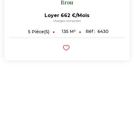
Brou
Loyer 662 €/mois
charges comprises
135
M²
Réf :
6430
5
Pièce(s)