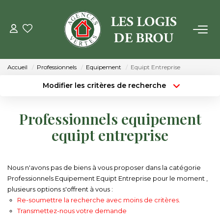
VENTE
Accueil
Professionnels
Equipement
Equipt Entreprise
LOCATION
Modifier les critères de recherche
Type de transaction
Localisation
Acheter
Localisation
GESTION
Professionnels equipement
Type de bien
Surface min
Sélectionnez...
equipt entreprise
ESTIMATION
Budget max
Plus de critères
NOTRE AGENCE
Nous n'avons pas de biens à vous proposer dans la catégorie
Créer une alerte
Professionnels Equipement Equipt Entreprise pour le moment ,
plusieurs options s'offrent à vous :
Qui Sommes Nous
Re-soumettre la recherche avec moins de critères.
Notre Équipe
Transmettez-nous votre demande