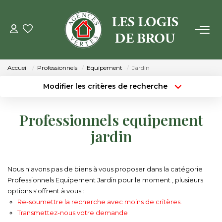
VENTE
Accueil
Professionnels
Equipement
Jardin
LOCATION
Modifier les critères de recherche
Type de transaction
Localisation
Acheter
Localisation
GESTION
Professionnels equipement
Type de bien
Surface min
Sélectionnez...
jardin
ESTIMATION
Budget max
Plus de critères
NOTRE AGENCE
Nous n'avons pas de biens à vous proposer dans la catégorie
Créer une alerte
Professionnels Equipement Jardin pour le moment , plusieurs
options s'offrent à vous :
Qui Sommes Nous
Re-soumettre la recherche avec moins de critères.
Notre Équipe
Transmettez-nous votre demande