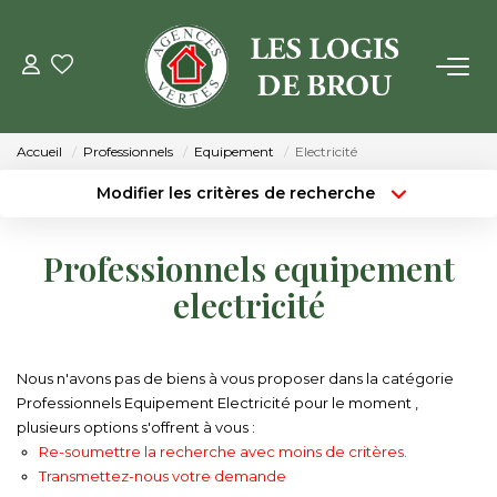
VENTE
Accueil
Professionnels
Equipement
Electricité
LOCATION
Modifier les critères de recherche
Type de transaction
Localisation
Acheter
Localisation
GESTION
Professionnels equipement
Type de bien
Surface min
Sélectionnez...
electricité
ESTIMATION
Budget max
Plus de critères
NOTRE AGENCE
Nous n'avons pas de biens à vous proposer dans la catégorie
Créer une alerte
Professionnels Equipement Electricité pour le moment ,
plusieurs options s'offrent à vous :
Qui Sommes Nous
Re-soumettre la recherche avec moins de critères.
Notre Équipe
Transmettez-nous votre demande