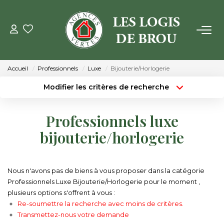
VENTE
Accueil
Professionnels
Luxe
Bijouterie/Horlogerie
LOCATION
Modifier les critères de recherche
Type de transaction
Localisation
Acheter
Localisation
GESTION
Professionnels luxe
Type de bien
Surface min
Sélectionnez...
bijouterie/horlogerie
ESTIMATION
Budget max
Plus de critères
NOTRE AGENCE
Nous n'avons pas de biens à vous proposer dans la catégorie
Créer une alerte
Professionnels Luxe Bijouterie/Horlogerie pour le moment ,
plusieurs options s'offrent à vous :
Qui Sommes Nous
Re-soumettre la recherche avec moins de critères.
Notre Équipe
Transmettez-nous votre demande