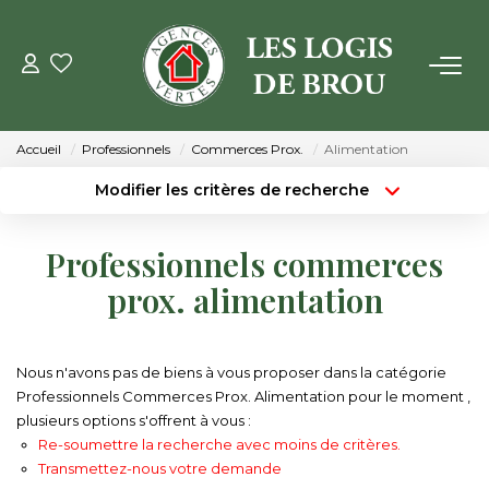
VENTE
Accueil
Professionnels
Commerces Prox.
Alimentation
LOCATION
Modifier les critères de recherche
Type de transaction
Localisation
Acheter
Localisation
GESTION
Professionnels commerces
Type de bien
Surface min
Sélectionnez...
prox. alimentation
ESTIMATION
Budget max
Plus de critères
NOTRE AGENCE
Nous n'avons pas de biens à vous proposer dans la catégorie
Créer une alerte
Professionnels Commerces Prox. Alimentation pour le moment ,
plusieurs options s'offrent à vous :
Qui Sommes Nous
Re-soumettre la recherche avec moins de critères.
Notre Équipe
Transmettez-nous votre demande