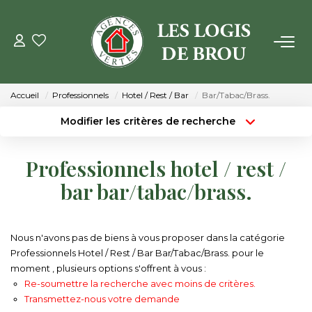
VENTE
Accueil
Professionnels
Hotel / Rest / Bar
Bar/Tabac/Brass.
LOCATION
Modifier les critères de recherche
Type de transaction
Localisation
Acheter
Localisation
GESTION
Professionnels hotel / rest /
Type de bien
Surface min
Sélectionnez...
bar bar/tabac/brass.
ESTIMATION
Budget max
Plus de critères
NOTRE AGENCE
Nous n'avons pas de biens à vous proposer dans la catégorie
Créer une alerte
Professionnels Hotel / Rest / Bar Bar/Tabac/Brass. pour le
moment , plusieurs options s'offrent à vous :
Qui Sommes Nous
Re-soumettre la recherche avec moins de critères.
Notre Équipe
Transmettez-nous votre demande