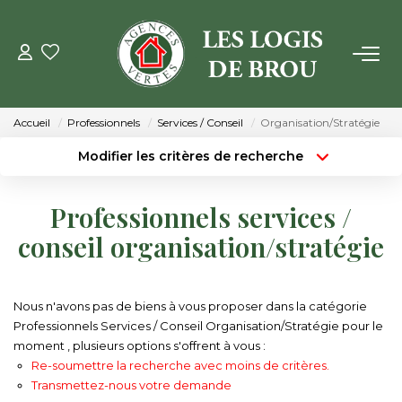
VENTE
Accueil
Professionnels
Services / Conseil
Organisation/Stratégie
LOCATION
Modifier les critères de recherche
Localisation
Type de transaction
Surface min
GESTION
Professionnels services /
Type de bien
conseil organisation/stratégie
Budget max
Plus de critères
ESTIMATION
Créer une alerte
NOTRE AGENCE
Nous n'avons pas de biens à vous proposer dans la catégorie
Professionnels Services / Conseil Organisation/Stratégie pour le
Qui Sommes Nous
moment , plusieurs options s'offrent à vous :
Re-soumettre la recherche avec moins de critères.
Notre Équipe
Transmettez-nous votre demande
Nos Actualités