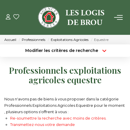
VENTE
Accueil
Professionnels
Exploitations Agricoles
Equestre
LOCATION
Modifier les critères de recherche
Type de transaction
Localisation
Acheter
Localisation
GESTION
Professionnels exploitations
Type de bien
Surface min
Sélectionnez...
agricoles equestre
ESTIMATION
Budget max
Plus de critères
NOTRE AGENCE
Nous n'avons pas de biens à vous proposer dans la catégorie
Créer une alerte
Professionnels Exploitations Agricoles Equestre pour le moment
, plusieurs options s'offrent à vous :
Qui Sommes Nous
Re-soumettre la recherche avec moins de critères.
Notre Équipe
Transmettez-nous votre demande