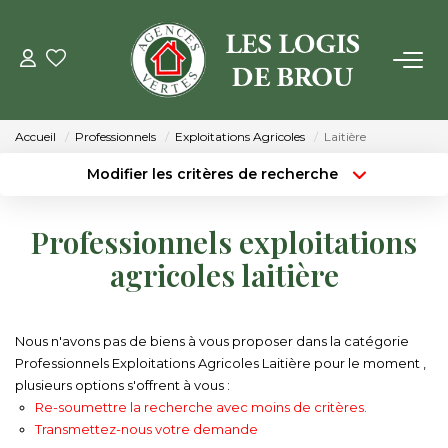
VENTE
Accueil
Professionnels
Exploitations Agricoles
Laitière
LOCATION
Modifier les critères de recherche
Type de transaction
Localisation
Acheter
Localisation
GESTION
Professionnels exploitations
Type de bien
Surface min
Sélectionnez...
agricoles laitière
ESTIMATION
Budget max
Plus de critères
NOTRE AGENCE
Nous n'avons pas de biens à vous proposer dans la catégorie
Créer une alerte
Professionnels Exploitations Agricoles Laitière pour le moment ,
plusieurs options s'offrent à vous :
Qui Sommes Nous
Re-soumettre la recherche avec moins de critères.
Notre Équipe
Transmettez-nous votre demande