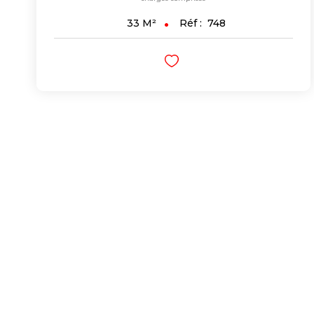
Réf :
748
33
M²