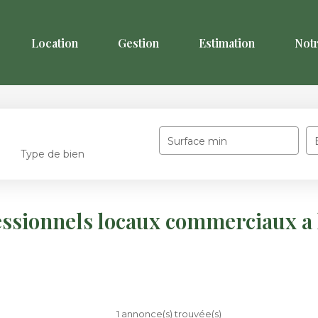
Location
Gestion
Estimation
Not
Surface min
Type de bien
essionnels locaux commerciaux a 
1 annonce(s) trouvée(s)