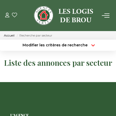
VENTE
Accueil
Recherche par secteur
LOCATION
Modifier les critères de recherche
Type de transaction
Localisation
Acheter
Localisation
GESTION
Liste des annonces par secteur
Type de bien
Surface min
Sélectionnez...
ESTIMATION
Budget max
Plus de critères
NOTRE AGENCE
Créer une alerte
Qui Sommes Nous
Notre Équipe
L'AGENCE