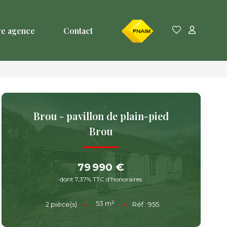
FNAIM
re agence
Contact
Brou - pavillon de plain-pied
Brou
79 990 €
dont 7,37% TTC d'honoraires
53
m²
2
pièce(s)
Réf :
955