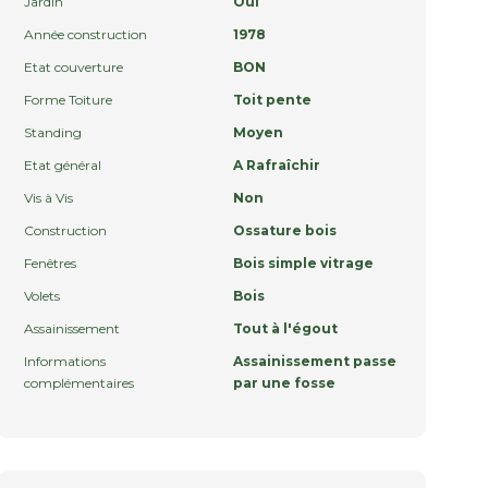
Jardin
Oui
Année construction
1978
Etat couverture
BON
Forme Toiture
Toit pente
Standing
Moyen
Etat général
A Rafraîchir
Vis à Vis
Non
Construction
Ossature bois
Fenêtres
Bois simple vitrage
Volets
Bois
Assainissement
Tout à l'égout
Informations
Assainissement passe
complémentaires
par une fosse