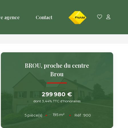
FNAIM
re agence
Contact
BROU, proche du centre
Brou
299 980 €
dont 3,44% TTC d'honoraires
195
m²
5
pièce(s)
Réf :
900