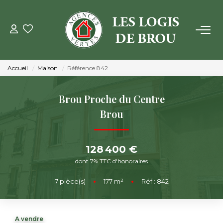
VENTE
Accueil
Maison
Référence 842
LOCATION
Brou Proche du Centre
GESTION
Brou
ESTIMATION
128 400 €
dont 7% TTC d'honoraires
NOTRE AGENCE
7
pièce(s)
•
177
m²
•
Réf : 842
Qui Sommes Nous
Notre Équipe
A vendre