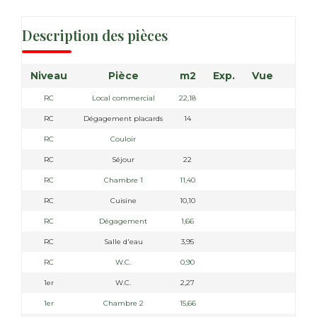
Description des pièces
Niveau
Pièce
m2
Exp.
Vue
RC
Local commercial
22,18
RC
Dégagement placards
14
coi
RC
Couloir
RC
Séjour
22
RC
Chambre 1
11,40
RC
Cuisine
10,10
am
RC
Dégagement
1,66
RC
Salle d'eau
3,95
RC
W.C.
0,90
1er
W.C.
2,27
1er
Chambre 2
15,66