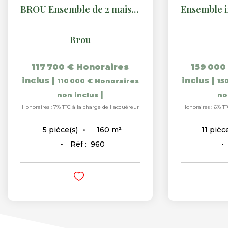
BROU Ensemble de 2 maisons
Brou
117 700 €
Honoraires
159 000
inclus
|
inclus
|
110 000 €
Honoraires
15
|
non inclus
no
Honoraires : 7% TTC à la charge de l'acquéreur
Honoraires : 6% TT
160
m²
5
pièce(s)
11
pièce
Réf :
960