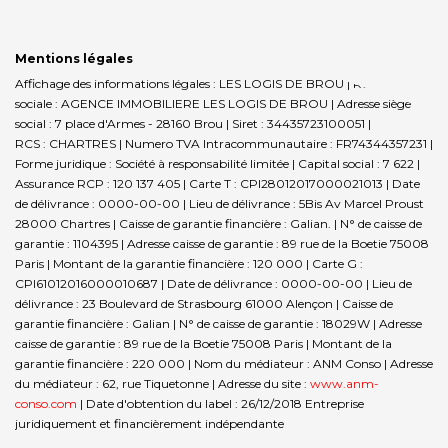
Mentions légales
Affichage des informations légales : LES LOGIS DE BROU | Raison
sociale : AGENCE IMMOBILIERE LES LOGIS DE BROU | Adresse siège
social : 7 place d'Armes - 28160 Brou | Siret : 34435723100051 |
RCS : CHARTRES | Numero TVA Intracommunautaire : FR74344357231 |
Forme juridique : Société à responsabilité limitée | Capital social : 7 622 |
Assurance RCP : 120 137 405 |
Carte T : CPI28012017000021013 | Date
de délivrance : 0000-00-00 | Lieu de délivrance : 5Bis Av Marcel Proust
28000 Chartres | Caisse de garantie financière : Galian. | N° de caisse de
garantie : 1104395 | Adresse caisse de garantie : 89 rue de la Boetie 75008
Paris | Montant de la garantie financière : 120 000 | Carte G :
CPI61012016000010687 | Date de délivrance : 0000-00-00 | Lieu de
délivrance : 23 Boulevard de Strasbourg 61000 Alençon | Caisse de
garantie financière : Galian | N° de caisse de garantie : 18029W | Adresse
caisse de garantie : 89 rue de la Boetie 75008 Paris | Montant de la
garantie financière : 220 000 | Nom du médiateur : ANM Conso | Adresse
du médiateur : 62, rue Tiquetonne | Adresse du site :
www.anm-
conso.com
| Date d'obtention du label : 26/12/2018
Entreprise
juridiquement et financièrement indépendante