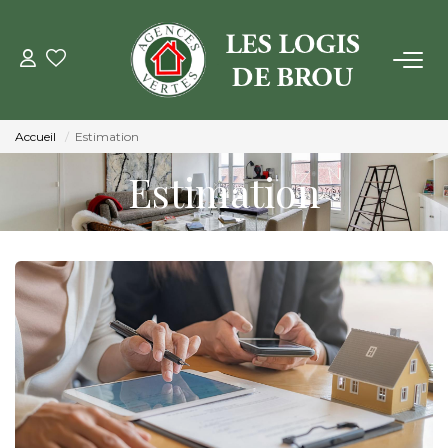
VENTE
Accueil
Estimation
LOCATION
Estimation
GESTION
ESTIMATION
NOTRE AGENCE
Qui Sommes Nous
Notre Équipe