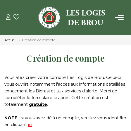
VENTE
Accueil
Création de compte
LOCATION
Création de compte
GESTION
Vous allez créer votre compte Les Logis de Brou. Celui-ci
ESTIMATION
vous ouvrira notamment l'accès aux informations détaillées
concernant les Bien(s) et aux services d'alerte. Merci de
compléter le formulaire ci-après. Cette création est
NOTRE AGENCE
totalement
gratuite
.
Qui Sommes Nous
NOTE :
si vous avez déjà un compte, veuillez vous identifier
Notre Équipe
en cliquant
ici