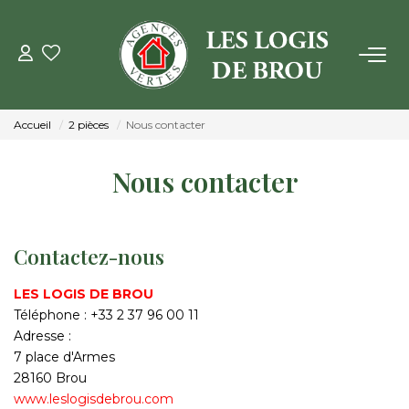
VENTE
Accueil
2 pièces
Nous contacter
LOCATION
Nous contacter
GESTION
Contactez-nous
ESTIMATION
LES LOGIS DE BROU
NOTRE AGENCE
Téléphone :
+33 2 37 96 00 11
Adresse :
Qui Sommes Nous
7 place d'Armes
28160
Brou
Notre Équipe
www.leslogisdebrou.com