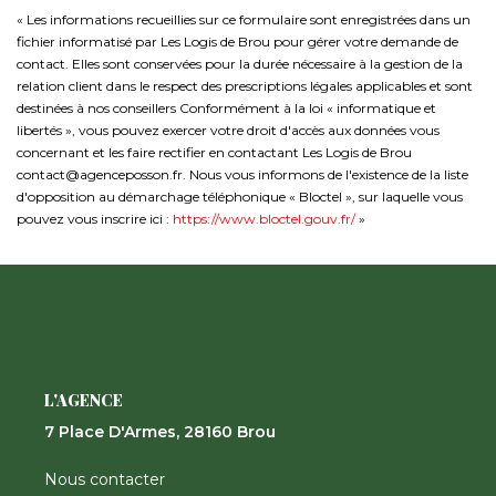
« Les informations recueillies sur ce formulaire sont enregistrées dans un
fichier informatisé par Les Logis de Brou pour gérer votre demande de
contact. Elles sont conservées pour la durée nécessaire à la gestion de la
relation client dans le respect des prescriptions légales applicables et sont
destinées à nos conseillers Conformément à la loi « informatique et
libertés », vous pouvez exercer votre droit d'accès aux données vous
concernant et les faire rectifier en contactant Les Logis de Brou
contact@agenceposson.fr. Nous vous informons de l'existence de la liste
d'opposition au démarchage téléphonique « Bloctel », sur laquelle vous
pouvez vous inscrire ici :
https://www.bloctel.gouv.fr/
»
L'AGENCE
7 Place D'Armes, 28160 Brou
Nous contacter